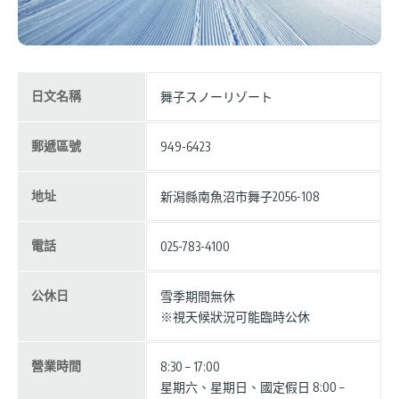
日文名稱
舞子スノーリゾート
郵遞區號
949-6423
地址
新潟縣南魚沼市舞子2056-108
電話
025-783-4100
公休日
雪季期間無休
※視天候狀況可能臨時公休
營業時間
8:30 – 17:00
星期六、星期日、國定假日 8:00 –