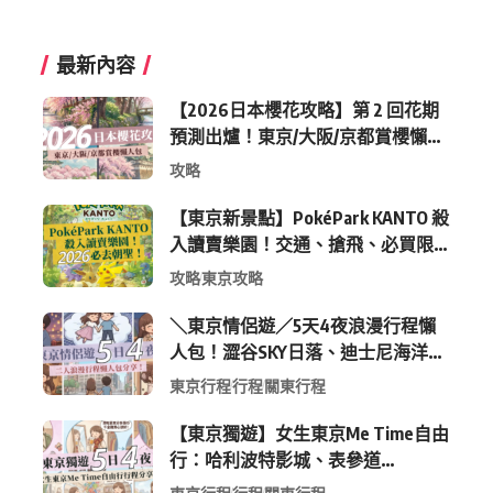
最新內容
【2026日本櫻花攻略】第 2 回花期
預測出爐！東京/大阪/京都賞櫻懶人
包 (附最新時間表)
攻略
【東京新景點】PokéPark KANTO 殺
入讀賣樂園！交通、搶飛、必買限
定周邊全攻略
攻略
東京攻略
＼東京情侶遊／5天4夜浪漫行程懶
人包！澀谷SKY日落、迪士尼海洋、
中目黑高質感咖啡廳全收錄
東京行程
行程
關東行程
【東京獨遊】女生東京Me Time自由
行：哈利波特影城、表參道
Shopping 與下北澤尋寶5日4夜慢活