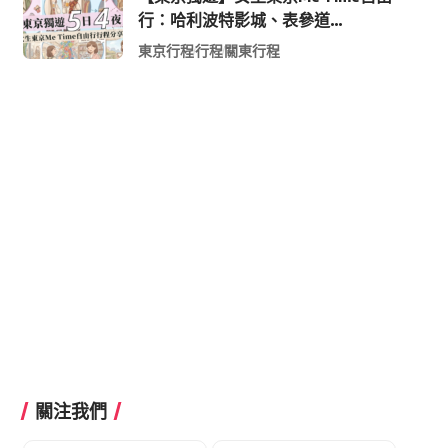
行：哈利波特影城、表參道
Shopping 與下北澤尋寶5日4夜慢活
東京行程
行程
關東行程
行程
關注我們