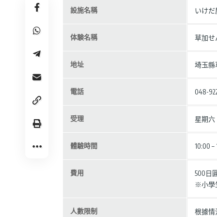
設施名稱
いけだ
体験名稱
草加せ
地址
埼玉縣草
電話
048-92
受理
星期六
體驗時間
10:00
費用
500
※小學
人數限制
根據情