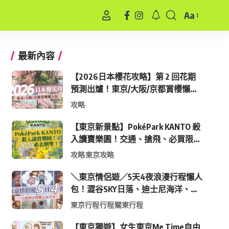
Aa
Font
Resizer
最新內容
【2026日本櫻花攻略】第 2 回花期
預測出爐！東京/大阪/京都賞櫻懶人
包 (附最新時間表)
攻略
【東京新景點】PokéPark KANTO 殺
入讀賣樂園！交通、搶飛、必買限定
周邊全攻略
攻略
東京攻略
＼東京情侶遊／5天4夜浪漫行程懶人
包！澀谷SKY日落、迪士尼海洋、中
目黑高質感咖啡廳全收錄
東京行程
行程
關東行程
【東京獨遊】女生東京Me Time自由