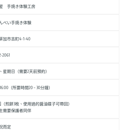
屋 手焼き体験工房
んべい手焼き体験
加市吉町4-1-40
2-2061
、星期日（需要2天前預約）
 – 16:00（所要時間20 – 30分鐘）
日圓（煎餅3枚、使用過的醤油碟子可帶回）
生需要保護者同伴
況而定