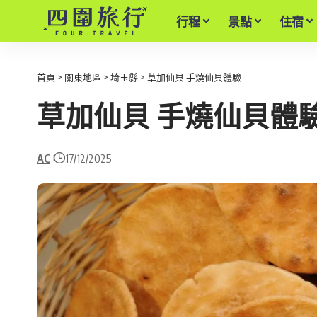
行程
景點
住宿
首頁
>
關東地區
>
埼玉縣
>
草加仙貝 手燒仙貝體驗
草加仙貝 手燒仙貝體
AC
17/12/2025