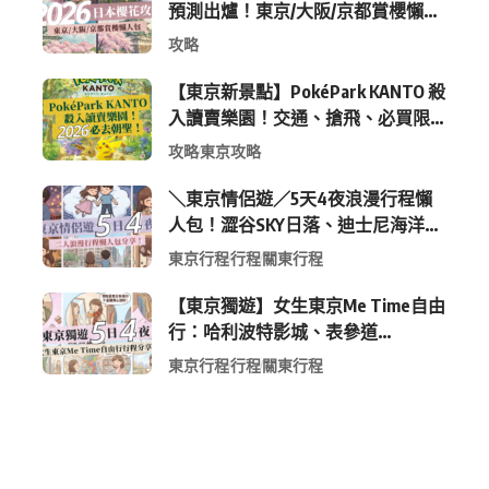
預測出爐！東京/大阪/京都賞櫻懶人
包 (附最新時間表)
攻略
【東京新景點】PokéPark KANTO 殺
入讀賣樂園！交通、搶飛、必買限
定周邊全攻略
攻略
東京攻略
＼東京情侶遊／5天4夜浪漫行程懶
人包！澀谷SKY日落、迪士尼海洋、
中目黑高質感咖啡廳全收錄
東京行程
行程
關東行程
【東京獨遊】女生東京Me Time自由
行：哈利波特影城、表參道
Shopping 與下北澤尋寶5日4夜慢活
東京行程
行程
關東行程
行程