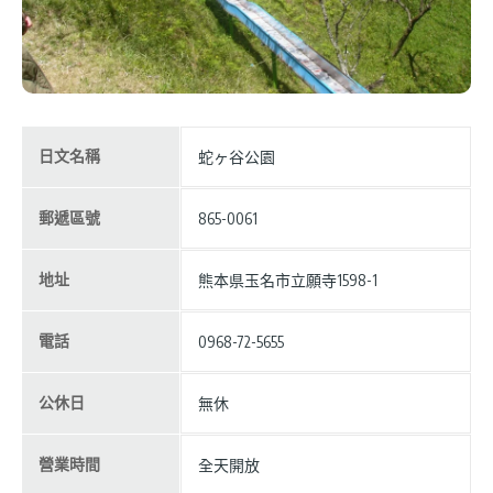
日文名稱
蛇ヶ谷公園
郵遞區號
865-0061
地址
熊本県玉名市立願寺1598-1
電話
0968-72-5655
公休日
無休
營業時間
全天開放