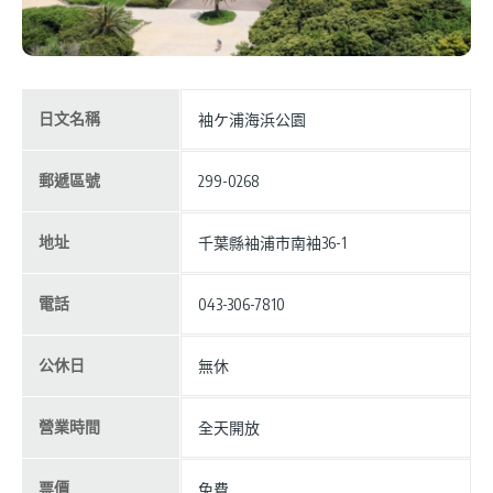
日文名稱
袖ケ浦海浜公園
郵遞區號
299-0268
地址
千葉縣袖浦市南袖36-1
電話
043-306-7810
公休日
無休
營業時間
全天開放
票價
免費