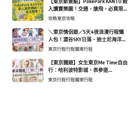
【東京新景點】PokéPark KANTO 殺
入讀賣樂園！交通、搶飛、必買限
定周邊全攻略
攻略
東京攻略
＼東京情侶遊／5天4夜浪漫行程懶
人包！澀谷SKY日落、迪士尼海洋、
中目黑高質感咖啡廳全收錄
東京行程
行程
關東行程
【東京獨遊】女生東京Me Time自由
行：哈利波特影城、表參道
Shopping 與下北澤尋寶5日4夜慢活
東京行程
行程
關東行程
行程