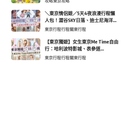
攻略
東京攻略
＼東京情侶遊／5天4夜浪漫行程懶
人包！澀谷SKY日落、迪士尼海洋、
中目黑高質感咖啡廳全收錄
東京行程
行程
關東行程
【東京獨遊】女生東京Me Time自由
行：哈利波特影城、表參道
Shopping 與下北澤尋寶5日4夜慢活
東京行程
行程
關東行程
行程