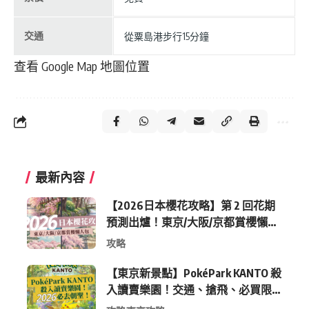
交通
從粟島港步行15分鐘
查看 Google Map 地圖位置
最新內容
【2026日本櫻花攻略】第 2 回花期
預測出爐！東京/大阪/京都賞櫻懶人
包 (附最新時間表)
攻略
【東京新景點】PokéPark KANTO 殺
入讀賣樂園！交通、搶飛、必買限
定周邊全攻略