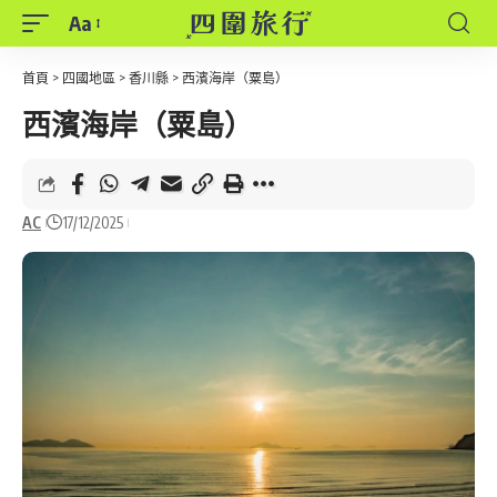
Aa
Font
Resizer
首頁
>
四國地區
>
香川縣
>
西濱海岸（粟島）
西濱海岸（粟島）
AC
17/12/2025