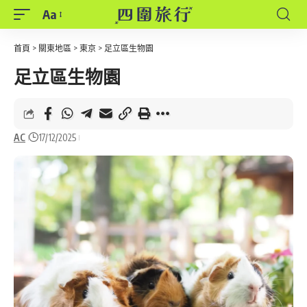
Aa
Font
Resizer
首頁
>
關東地區
>
東京
>
足立區生物園
足立區生物園
AC
17/12/2025