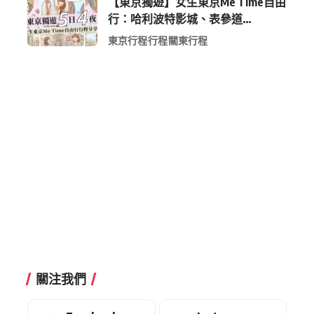
【東京獨遊】女生東京Me Time自由
行：哈利波特影城、表參道
Shopping 與下北澤尋寶5日4夜慢活
東京行程
行程
關東行程
行程
關注我們