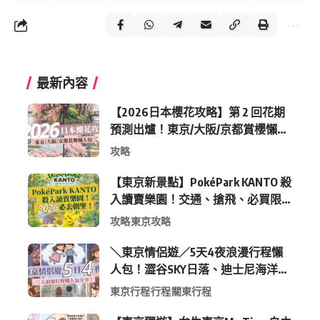
最新內容
【2026日本櫻花攻略】第 2 回花期
預測出爐！東京/大阪/京都賞櫻懶人
包 (附最新時間表)
攻略
【東京新景點】PokéPark KANTO 殺
入讀賣樂園！交通、搶飛、必買限
定周邊全攻略
攻略
東京攻略
＼東京情侶遊／5天4夜浪漫行程懶
人包！澀谷SKY日落、迪士尼海洋、
中目黑高質感咖啡廳全收錄
東京行程
行程
關東行程