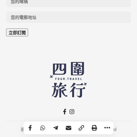
版權所有 © 2026 FOUR.TRAVEL｜Developed by
Fruitful