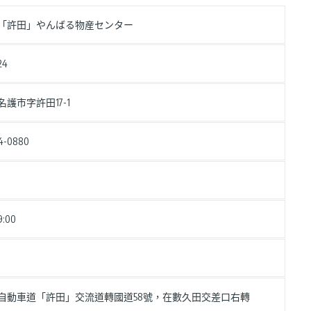
「許田」やんばる物産センター
24
護市字許田17-1
4-0880
19:00
自動車道「許田」交流道轉國道58號，在數久田交差口右轉