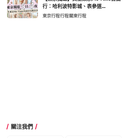
行：哈利波特影城、表參道
Shopping 與下北澤尋寶5日4夜慢活
東京行程
行程
關東行程
行程
關注我們