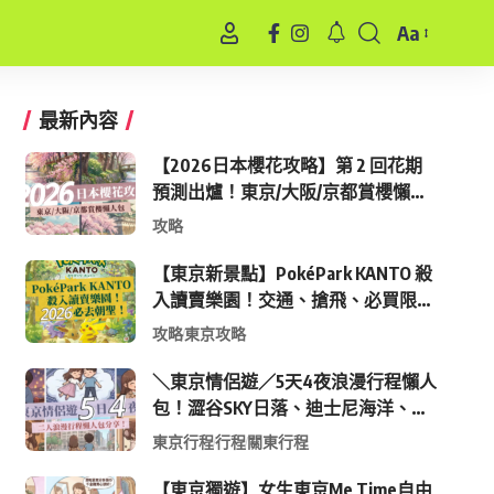
Aa
Font
Resizer
最新內容
【2026日本櫻花攻略】第 2 回花期
預測出爐！東京/大阪/京都賞櫻懶人
包 (附最新時間表)
攻略
【東京新景點】PokéPark KANTO 殺
入讀賣樂園！交通、搶飛、必買限定
周邊全攻略
攻略
東京攻略
＼東京情侶遊／5天4夜浪漫行程懶人
包！澀谷SKY日落、迪士尼海洋、中
目黑高質感咖啡廳全收錄
東京行程
行程
關東行程
【東京獨遊】女生東京Me Time自由