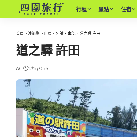
行程
景點
住宿
首頁
>
沖繩縣
>
山原・名護・本部
>
道之驛 許田
道之驛 許田
AC
17/12/2025