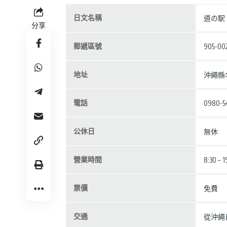
日文名稱
道の駅
分享
郵遞區號
905-00
地址
沖繩縣名
電話
0980-5
公休日
無休
營業時間
8:30 – 
票價
免費
交通
從沖繩