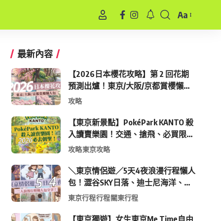
Aa
Font
Resizer
最新內容
【2026日本櫻花攻略】第 2 回花期
預測出爐！東京/大阪/京都賞櫻懶人
包 (附最新時間表)
攻略
【東京新景點】PokéPark KANTO 殺
入讀賣樂園！交通、搶飛、必買限定
周邊全攻略
攻略
東京攻略
＼東京情侶遊／5天4夜浪漫行程懶人
包！澀谷SKY日落、迪士尼海洋、中
目黑高質感咖啡廳全收錄
東京行程
行程
關東行程
【東京獨遊】女生東京Me Time自由