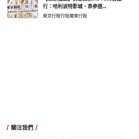
行：哈利波特影城、表參道
Shopping 與下北澤尋寶5日4夜慢活
東京行程
行程
關東行程
行程
關注我們