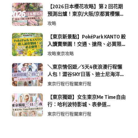
【2026日本櫻花攻略】第 2 回花期
預測出爐！東京/大阪/京都賞櫻懶人
包 (附最新時間表)
攻略
【東京新景點】PokéPark KANTO 殺
入讀賣樂園！交通、搶飛、必買限
定周邊全攻略
攻略
東京攻略
＼東京情侶遊／5天4夜浪漫行程懶
人包！澀谷SKY日落、迪士尼海洋、
中目黑高質感咖啡廳全收錄
東京行程
行程
關東行程
【東京獨遊】女生東京Me Time自由
行：哈利波特影城、表參道
Shopping 與下北澤尋寶5日4夜慢活
東京行程
行程
關東行程
行程