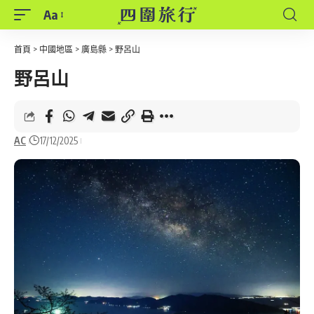
Aa
Font
Resizer
首頁
>
中國地區
>
廣島縣
>
野呂山
野呂山
AC
17/12/2025