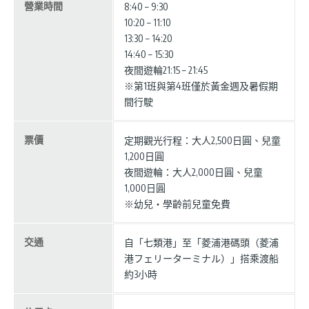
營業時間
8:40 – 9:30
10:20 – 11:10
13:30 – 14:20
14:40 – 15:30
夜間遊輪21:15 – 21:45
※第1班與第4班僅於黃金週及暑假期
間行駛
票價
定期觀光行程：大人2,500日圓、兒童
1,200日圓
夜間遊輪：大人2,000日圓、兒童
1,000日圓
※幼兒・學齡前兒童免費
交通
自「七類港」至「菱浦港碼頭（菱浦
港フェリーターミナル）」搭乘渡船
約3小時