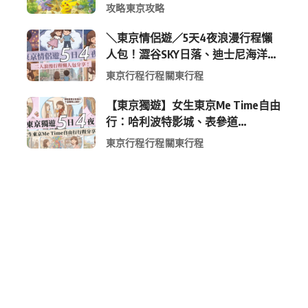
定周邊全攻略
攻略
東京攻略
＼東京情侶遊／5天4夜浪漫行程懶
人包！澀谷SKY日落、迪士尼海洋、
中目黑高質感咖啡廳全收錄
東京行程
行程
關東行程
【東京獨遊】女生東京Me Time自由
行：哈利波特影城、表參道
Shopping 與下北澤尋寶5日4夜慢活
東京行程
行程
關東行程
行程