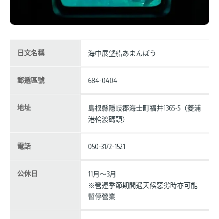
日文名稱
海中展望船あまんぼう
郵遞區號
684-0404
地址
島根縣隱岐郡海士町福井1365-5（菱浦
港輪渡碼頭）
電話
050-3172-1521
公休日
11月〜3月
※營運季節期間遇天候惡劣時亦可能
暫停營業