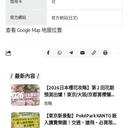
信用卡
可
官方網站
官方網站(日文)
查看 Google Map 地圖位置
最新內容
【2026日本櫻花攻略】第 2 回花期
預測出爐！東京/大阪/京都賞櫻懶人
包 (附最新時間表)
攻略
【東京新景點】PokéPark KANTO 殺
入讀賣樂園！交通、搶飛、必買限