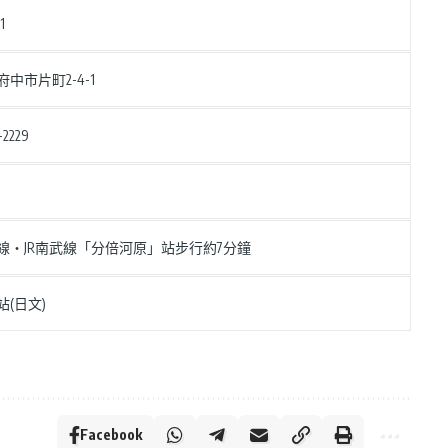
1
中市片町2-4-1
-2229
線・JR南武線「分倍河原」站步行約7分鐘
站(日文)
Facebook