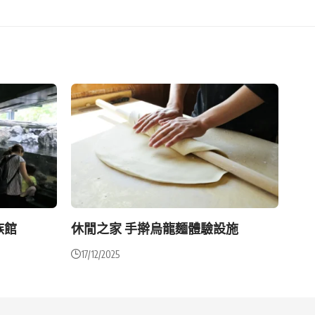
族館
休閒之家 手擀烏龍麵體驗設施
17/12/2025