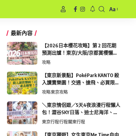
Aa
Font
Resizer
最新內容
【2026日本櫻花攻略】第 2 回花期
預測出爐！東京/大阪/京都賞櫻懶人
包 (附最新時間表)
攻略
【東京新景點】PokéPark KANTO 殺
入讀賣樂園！交通、搶飛、必買限定
周邊全攻略
攻略
東京攻略
＼東京情侶遊／5天4夜浪漫行程懶人
包！澀谷SKY日落、迪士尼海洋、中
目黑高質感咖啡廳全收錄
東京行程
行程
關東行程
【東京獨遊】女生東京Me Time自由