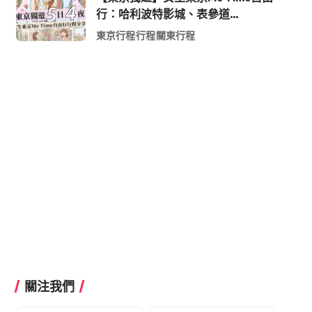
行：哈利波特影城、表參道
Shopping 與下北澤尋寶5日4夜慢活
東京行程
行程
關東行程
行程
關注我們