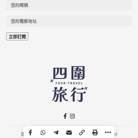
版權所有 © 2026 FOUR.TRAVEL｜Developed by
Fruitful