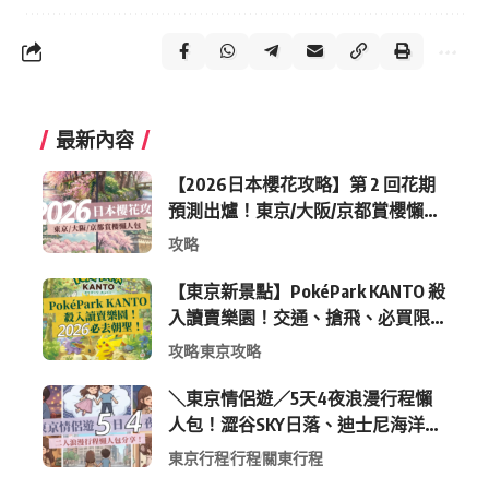
最新內容
【2026日本櫻花攻略】第 2 回花期
預測出爐！東京/大阪/京都賞櫻懶人
包 (附最新時間表)
攻略
【東京新景點】PokéPark KANTO 殺
入讀賣樂園！交通、搶飛、必買限
定周邊全攻略
攻略
東京攻略
＼東京情侶遊／5天4夜浪漫行程懶
人包！澀谷SKY日落、迪士尼海洋、
中目黑高質感咖啡廳全收錄
東京行程
行程
關東行程