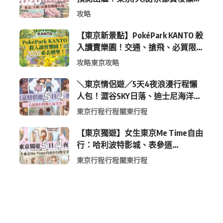
包 (附最新時間表)
攻略
【東京新景點】PokéPark KANTO 殺
入讀賣樂園！交通、搶飛、必買限
定周邊全攻略
攻略
東京攻略
＼東京情侶遊／5天4夜浪漫行程懶
人包！澀谷SKY日落、迪士尼海洋、
中目黑高質感咖啡廳全收錄
東京行程
行程
關東行程
【東京獨遊】女生東京Me Time自由
行：哈利波特影城、表參道
Shopping 與下北澤尋寶5日4夜慢活
東京行程
行程
關東行程
行程